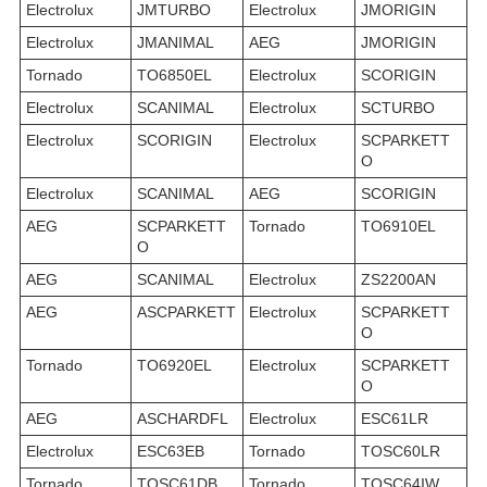
Electrolux
JMTURBO
Electrolux
JMORIGIN
Electrolux
JMANIMAL
AEG
JMORIGIN
Tornado
TO6850EL
Electrolux
SCORIGIN
Electrolux
SCANIMAL
Electrolux
SCTURBO
Electrolux
SCORIGIN
Electrolux
SCPARKETT
O
Electrolux
SCANIMAL
AEG
SCORIGIN
AEG
SCPARKETT
Tornado
TO6910EL
O
AEG
SCANIMAL
Electrolux
ZS2200AN
AEG
ASCPARKETT
Electrolux
SCPARKETT
O
Tornado
TO6920EL
Electrolux
SCPARKETT
O
AEG
ASCHARDFL
Electrolux
ESC61LR
Electrolux
ESC63EB
Tornado
TOSC60LR
Tornado
TOSC61DB
Tornado
TOSC64IW