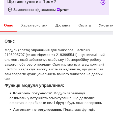
Що таке купити з Пром?
Замовлення під захистом
Опис
Характеристики
Доставка
Оплата
Умови п
Опис
Модуль (плата) управління для пилососа Electrolux
2193995707 (також відомий як 2193995541) - це незамінний
елемент, який забезпечує стабільну і безперебійну роботу
вашого побутового приладу. Оригінальна плата від компанії
Electrolux гарантує високу якість та надійність, що дозволяє
вам зберегти функціональність вашого пилососа на довгий
час.
Функції модуля управління:
Контроль потужності:
Модуль забезпечує
оптимальну потужність всмоктування, що дозволяє
ефективно прибирати пил і бруд з будь-яких поверхонь.
Автоматичне регулювання:
Плата має функцію