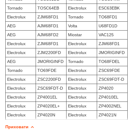
Tornado
TOSC64EB
Electrolux
ESC63EBK
Electrolux
ZJM68FD1
Tornado
TO68FD1
AEG
AJM68FD1
Volta
U68FD1D
AEG
AJM68FD2
Miostar
VAC125
Electrolux
ZJM68FD1
Electrolux
ZJM68FD1
Electrolux
ZJM2200FD
Electrolux
JMORIGINFD
AEG
JMORIGINFD
Tornado
TO68FDEL
Tornado
TO69FDE
Electrolux
ZSC69FDE
Electrolux
ZSC2200FD
Electrolux
ZSC69FDT-D
Electrolux
ZSC69FDT-D
Electrolux
ZP4020
Electrolux
ZP4001EL
Electrolux
ZP4010EL
Electrolux
ZP4020EL+
Electrolux
ZP4002NEL
Electrolux
ZP4020N
Electrolux
ZP4021N
Приховати