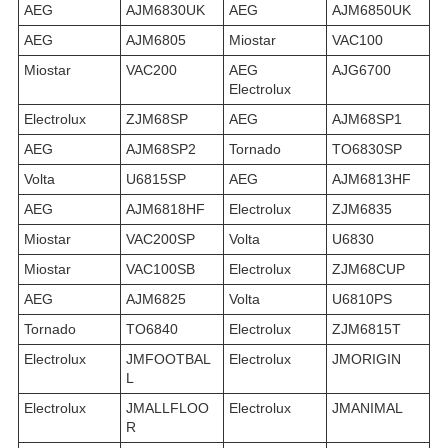
AEG
AJM6830UK
AEG
AJM6850UK
AEG
AJM6805
Miostar
VAC100
Miostar
VAC200
AEG
AJG6700
Electrolux
Electrolux
ZJM68SP
AEG
AJM68SP1
AEG
AJM68SP2
Tornado
TO6830SP
Volta
U6815SP
AEG
AJM6813HF
AEG
AJM6818HF
Electrolux
ZJM6835
Miostar
VAC200SP
Volta
U6830
Miostar
VAC100SB
Electrolux
ZJM68CUP
AEG
AJM6825
Volta
U6810PS
Tornado
TO6840
Electrolux
ZJM6815T
Electrolux
JMFOOTBAL
Electrolux
JMORIGIN
L
Electrolux
JMALLFLOO
Electrolux
JMANIMAL
R