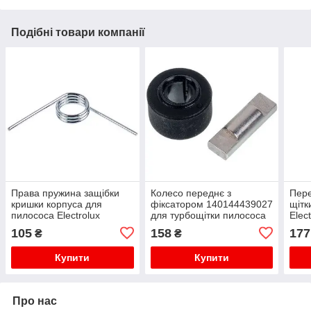
Подібні товари компанії
Права пружина защібки
Колесо переднє з
Пере
кришки корпуса для
фіксатором 140144439027
щітк
пилососа Electrolux
для турбощітки пилососа
Elec
1180243014
Electrolux
105
158
177
₴
₴
Купити
Купити
Про нас