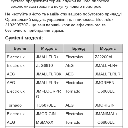
суттєво продовжити термін служби вашого пилососа,
зекономивши гроші на покупку нового пристрою.
Не нехтуйте якістю та надійністю вашого побутового приладу!
Оригінальний модуль управління для пилососа Electrolux
2193995707 - це ваш перший крок до ефективного та
безпечного прибирання в домі.
Сумісні моделі:
Бренд
Модель
Бренд
Модель
Electrolux
JMALLFLR+
Electrolux
ZJ2200AL
Electrolux
ZJG6810
AEG
JMALLFLR+
AEG
JMALLFLRBK
AEG
JMALLFLRLR
AEG
JMALLFLR+
Electrolux
JMGREEN
Electrolux
JMFLOORPR
Tornado
TO6860EL
O
Tornado
TO6870EL
AEG
JMORIGIN
Electrolux
JMORIGIN
Electrolux
JMANIMAL+
AEG
MSMAXX
Tornado
TO6880EL