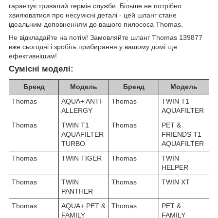
гарантує тривалий термін служби. Більше не потрібно
хвилюватися про несумісні деталі - цей шланг стане
ідеальним доповненням до вашого пилососа Thomas.
Не відкладайте на потім! Замовляйте шланг Thomas 139877
вже сьогодні і зробіть прибирання у вашому домі ще
ефективнішим!
Сумісні моделі:
Бренд
Модель
Бренд
Модель
Thomas
AQUA+ ANTI-
Thomas
TWIN T1
ALLERGY
AQUAFILTER
Thomas
TWIN T1
Thomas
PET &
AQUAFILTER
FRIENDS T1
TURBO
AQUAFILTER
Thomas
TWIN TIGER
Thomas
TWIN
HELPER
Thomas
TWIN
Thomas
TWIN XT
PANTHER
Thomas
AQUA+ PET &
Thomas
PET &
FAMILY
FAMILY