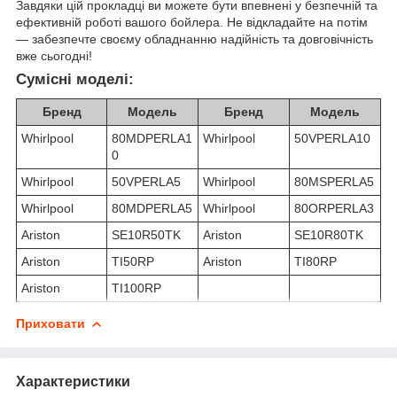
Завдяки цій прокладці ви можете бути впевнені у безпечній та
ефективній роботі вашого бойлера. Не відкладайте на потім
— забезпечте своєму обладнанню надійність та довговічність
вже сьогодні!
Сумісні моделі:
Бренд
Модель
Бренд
Модель
Whirlpool
80MDPERLA1
Whirlpool
50VPERLA10
0
Whirlpool
50VPERLA5
Whirlpool
80MSPERLA5
Whirlpool
80MDPERLA5
Whirlpool
80ORPERLA3
Ariston
SE10R50TK
Ariston
SE10R80TK
Ariston
TI50RP
Ariston
TI80RP
Ariston
TI100RP
Приховати
Характеристики