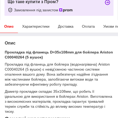
Що таке купити з Пром?
Замовлення під захистом
Опис
Характеристики
Доставка
Оплата
Умови п
Опис
Прокладка під фланець D=35x108mm для бойлера Ariston
C00040264 (5 вушок)
Прокладка під фланець для бойлера (водонагрівача) Ariston
C00040264 (5 вушок) є невід'ємною частиною системи
опалення вашого дому. Вона забезпечує надійне з'єднання
між частинами бойлера, запобігаючи витокам води та
забезпечуючи ефективну роботу приладу.
Діаметр прокладки складає 35x108мм, що робить її
ідеальною для використання в бойлерах Ariston. Виготовлена
з високоякісних матеріалів, прокладка гарантує тривалий
термін служби та стійкість до впливу високих температур і
тиску.