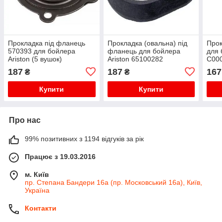
Прокладка під фланець
Прокладка (овальна) під
Прок
570393 для бойлера
фланець для бойлера
для 
Ariston (5 вушок)
Ariston 65100282
C00
D=67/95mm
187
187
167
₴
₴
Купити
Купити
Про нас
99% позитивних з 1194 відгуків за рік
Працює з 19.03.2016
м. Київ
пр. Степана Бандери 16а (пр. Московський 16а), Київ,
Україна
Контакти