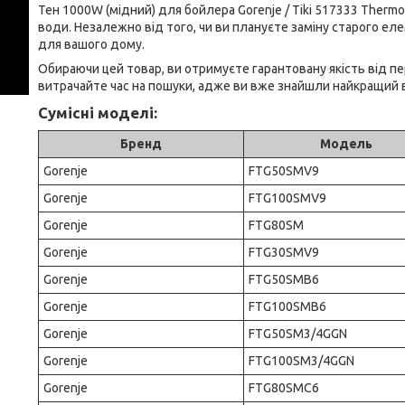
Тен 1000W (мідний) для бойлера Gorenje / Tiki 517333 Thermowa
води. Незалежно від того, чи ви плануєте заміну старого ел
для вашого дому.
Обираючи цей товар, ви отримуєте гарантовану якість від пе
витрачайте час на пошуки, адже ви вже знайшли найкращий в
Сумісні моделі:
Бренд
Модель
Gorenje
FTG50SMV9
Gorenje
FTG100SMV9
Gorenje
FTG80SM
Gorenje
FTG30SMV9
Gorenje
FTG50SMB6
Gorenje
FTG100SMB6
Gorenje
FTG50SM3/4GGN
Gorenje
FTG100SM3/4GGN
Gorenje
FTG80SMC6