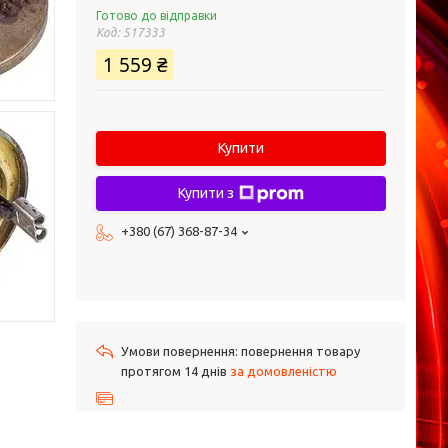
Готово до відправки
Код:
517333
1 559 ₴
Купити
Купити з
+380 (67) 368-87-34
повернення товару
протягом 14 днів
за домовленістю