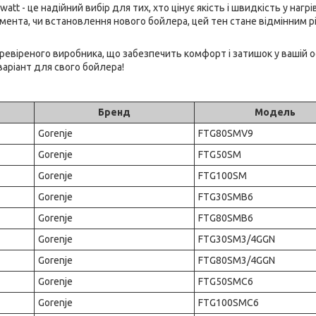
tt - це надійний вибір для тих, хто цінує якість і швидкість у нагрі
емента, чи встановлення нового бойлера, цей тен стане відмінним 
ревіреного виробника, що забезпечить комфорт і затишок у вашій о
аріант для свого бойлера!
Бренд
Модель
Gorenje
FTG80SMV9
Gorenje
FTG50SM
Gorenje
FTG100SM
Gorenje
FTG30SMB6
Gorenje
FTG80SMB6
Gorenje
FTG30SM3/4GGN
Gorenje
FTG80SM3/4GGN
Gorenje
FTG50SMC6
Gorenje
FTG100SMC6