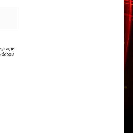
ву води
вибором