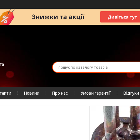
та
такти
Новини
Про нас
Умови гарантії
Відгуки