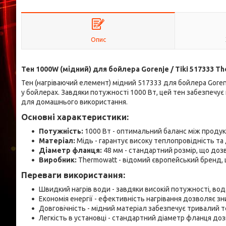
Опис
Тен 1000W (мідний) для бойлера Gorenje / Tiki 517333 T
Тен (нагріваючий елемент) мідний 517333 для бойлера Goren
у бойлерах. Завдяки потужності 1000 Вт, цей тен забезпечує
для домашнього використання.
Основні характеристики:
Потужність:
1000 Вт - оптимальний баланс між проду
Матеріал:
Мідь - гарантує високу теплопровідність та 
Діаметр фланця:
48 мм - стандартний розмір, що доз
Виробник:
Thermowatt - відомий європейський бренд, щ
Переваги використання:
Швидкий нагрів води - завдяки високій потужності, вод
Економія енергії - ефективність нагрівання дозволяє з
Довговічність - мідний матеріал забезпечує тривалий т
Легкість в установці - стандартний діаметр фланця доз