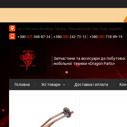
пр. Степана Бандери 16а (пр. Московський 16а), Київ, Україна
+380
(67)
368-87-34
+380
(93)
242-73-13
+380
(95)
718-89-19
Запчастини та аксесуари до побутової 
мобільної техніки «Dragon Parts»
Головна
Усі товари
Доставка і оплата
Кон