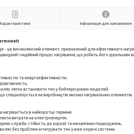
Характеристики
Інформація для замовлення
hermowatt
je - це високоякісний елемент, призначений для ефективного нагрі
 швидкий і надійний процес нагрівання, що робить його ідеальним 
ктивністю та енергоефективністю.
довговічність.
воляє легко встановити тен у бойлери різних моделей.
о спеціалізується на виробництві якісних нагрівальних елементів.
а нагрівається в найкоротші терміни.
низити витрати на електроенергію.
ермін служби, стійкість до корозії та механічних пошкоджень.
воляє без проблем інтегрувати тен у вже існуючі системи.