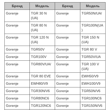
Бренд
Модель
Бренд
Модель
Gorenje
TGR 30 N
Gorenje
TGR50N/UA/
(UA)
Gorenje
TGR 80 N
Gorenje
TGR100N(UA
(UA)
)
Gorenje
TGR 120 N
Gorenje
TGR 150 N
(UA)
(UA)
Gorenje
TGR50V
Gorenje
TGR 80 V
Gorenje
TGR100V
Gorenje
TGR50V/UA
Gorenje
TGR80V/UA/
Gorenje
TGR 100 V
(UA)
Gorenje
TGR 80 EVE
Gorenje
EWH50/V9
Gorenje
EWH80/V9
Gorenje
EWH100/V9
Gorenje
TGR30N/V6
Gorenje
TGR50N/V6
Gorenje
TGR80NC6
Gorenje
TGR100NC6
Gorenje
TGR120NC6
Gorenje
TGR150N/V6