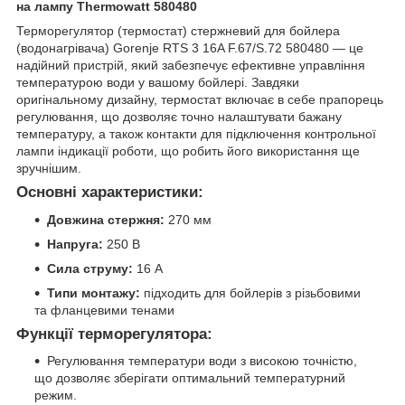
на лампу Thermowatt 580480
Терморегулятор (термостат) стержневий для бойлера
(водонагрівача) Gorenje RTS 3 16A F.67/S.72 580480 — це
надійний пристрій, який забезпечує ефективне управління
температурою води у вашому бойлері. Завдяки
оригінальному дизайну, термостат включає в себе прапорець
регулювання, що дозволяє точно налаштувати бажану
температуру, а також контакти для підключення контрольної
лампи індикації роботи, що робить його використання ще
зручнішим.
Основні характеристики:
Довжина стержня:
270 мм
Напруга:
250 В
Сила струму:
16 А
Типи монтажу:
підходить для бойлерів з різьбовими
та фланцевими тенами
Функції терморегулятора:
Регулювання температури води з високою точністю,
що дозволяє зберігати оптимальний температурний
режим.