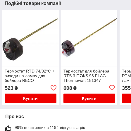
Подібні товари компанії
Термостат RTD 74/92°C +
Термостат для бойлера
Терм
виходи на лампу для
RTS 3 F.74/S.93 FLAG
RTM 
бойлера RECO
Thermowatt 181347
ламп
341
523
608
355
₴
₴
Купити
Купити
Про нас
99% позитивних з 1194 відгуків за рік