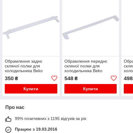
Обрамлення заднє
Обрамлення переднє
Обр
скляної полки для
скляної полки для
скля
холодильника Beko
холодильника Beko
холо
4561540100
4812260100
461
350
548
498
₴
₴
Купити
Купити
Про нас
99% позитивних з 1195 відгуків за рік
Працює з 19.03.2016