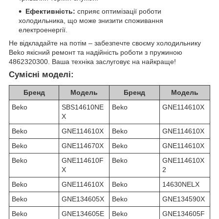
Ефективність:
сприяє оптимізації роботи
холодильника, що може знизити споживання
електроенергії.
Не відкладайте на потім – забезпечте своєму холодильнику
Beko якісний ремонт та надійність роботи з пружиною
4862320300. Ваша техніка заслуговує на найкраще!
Сумісні моделі:
Бренд
Модель
Бренд
Модель
Beko
SBS14610NE
Beko
GNE114610X
X
Beko
GNE114610X
Beko
GNE114610X
Beko
GNE114670X
Beko
GNE114610X
Beko
GNE114610F
Beko
GNE114610X
X
2
Beko
GNE114610X
Beko
14630NELX
Beko
GNE134605X
Beko
GNE134590X
Beko
GNE134605E
Beko
GNE134605F