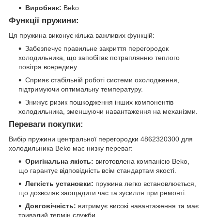
Виробник:
Beko
Функції пружини:
Ця пружина виконує кілька важливих функцій:
Забезпечує правильне закриття перегородок
холодильника, що запобігає потраплянню теплого
повітря всередину.
Сприяє стабільній роботі системи охолодження,
підтримуючи оптимальну температуру.
Знижує ризик пошкодження інших компонентів
холодильника, зменшуючи навантаження на механізми.
Переваги покупки:
Вибір пружини центральної перегородки 4862320300 для
холодильника Beko має низку переваг:
Оригінальна якість:
виготовлена компанією Beko,
що гарантує відповідність всім стандартам якості.
Легкість установки:
пружина легко встановлюється,
що дозволяє заощадити час та зусилля при ремонті.
Довговічність:
витримує високі навантаження та має
тривалий термін служби.