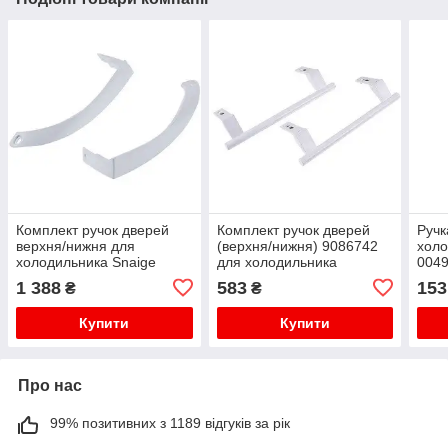
Комплект ручок дверей
Комплект ручок дверей
Ручк
верхня/нижня для
(верхня/нижня) 9086742
холо
холодильника Snaige
для холодильника
0049
D253117
Liebherr
1 388
583
153
₴
₴
Купити
Купити
Про нас
99% позитивних з 1189 відгуків за рік