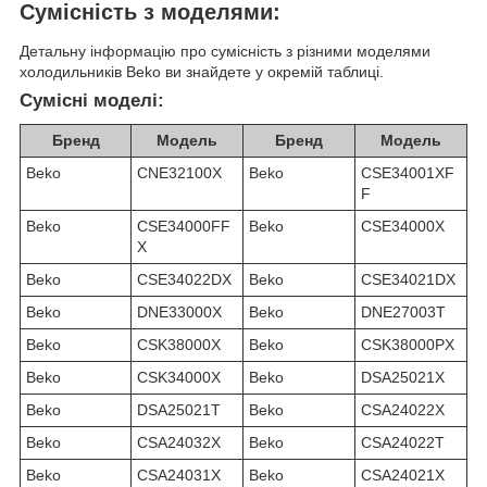
Сумісність з моделями:
Детальну інформацію про сумісність з різними моделями
холодильників Beko ви знайдете у окремій таблиці.
Сумісні моделі:
Бренд
Модель
Бренд
Модель
Beko
CNE32100X
Beko
CSE34001XF
F
Beko
CSE34000FF
Beko
CSE34000X
X
Beko
CSE34022DX
Beko
CSE34021DX
Beko
DNE33000X
Beko
DNE27003T
Beko
CSK38000X
Beko
CSK38000PX
Beko
CSK34000X
Beko
DSA25021X
Beko
DSA25021T
Beko
CSA24022X
Beko
CSA24032X
Beko
CSA24022T
Beko
CSA24031X
Beko
CSA24021X