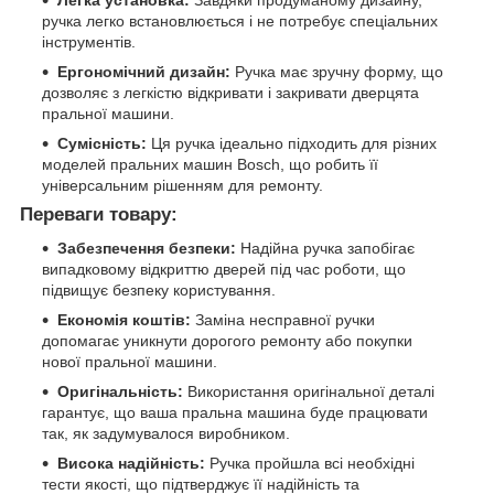
Легка установка:
Завдяки продуманому дизайну,
ручка легко встановлюється і не потребує спеціальних
інструментів.
Ергономічний дизайн:
Ручка має зручну форму, що
дозволяє з легкістю відкривати і закривати дверцята
пральної машини.
Сумісність:
Ця ручка ідеально підходить для різних
моделей пральних машин Bosch, що робить її
універсальним рішенням для ремонту.
Переваги товару:
Забезпечення безпеки:
Надійна ручка запобігає
випадковому відкриттю дверей під час роботи, що
підвищує безпеку користування.
Економія коштів:
Заміна несправної ручки
допомагає уникнути дорогого ремонту або покупки
нової пральної машини.
Оригінальність:
Використання оригінальної деталі
гарантує, що ваша пральна машина буде працювати
так, як задумувалося виробником.
Висока надійність:
Ручка пройшла всі необхідні
тести якості, що підтверджує її надійність та