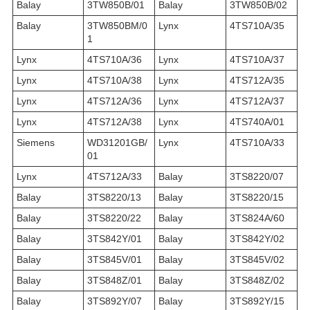
Balay
3TW850B/01
Balay
3TW850B/02
Balay
3TW850BM/0
Lynx
4TS710A/35
1
Lynx
4TS710A/36
Lynx
4TS710A/37
Lynx
4TS710A/38
Lynx
4TS712A/35
Lynx
4TS712A/36
Lynx
4TS712A/37
Lynx
4TS712A/38
Lynx
4TS740A/01
Siemens
WD31201GB/
Lynx
4TS710A/33
01
Lynx
4TS712A/33
Balay
3TS8220/07
Balay
3TS8220/13
Balay
3TS8220/15
Balay
3TS8220/22
Balay
3TS824A/60
Balay
3TS842Y/01
Balay
3TS842Y/02
Balay
3TS845V/01
Balay
3TS845V/02
Balay
3TS848Z/01
Balay
3TS848Z/02
Balay
3TS892Y/07
Balay
3TS892Y/15