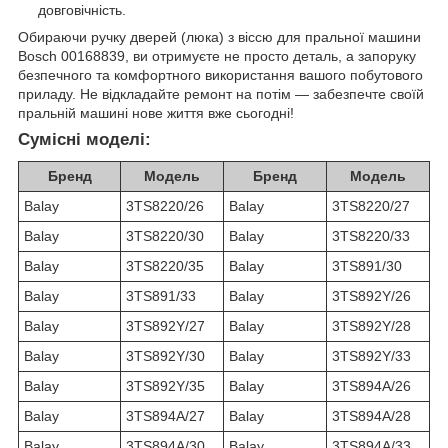
довговічність.
Обираючи ручку дверей (люка) з віссю для пральної машини
Bosch 00168839, ви отримуєте не просто деталь, а запоруку
безпечного та комфортного використання вашого побутового
приладу. Не відкладайте ремонт на потім — забезпечте своїй
пральній машині нове життя вже сьогодні!
Сумісні моделі:
Бренд
Модель
Бренд
Модель
Balay
3TS8220/26
Balay
3TS8220/27
Balay
3TS8220/30
Balay
3TS8220/33
Balay
3TS8220/35
Balay
3TS891/30
Balay
3TS891/33
Balay
3TS892Y/26
Balay
3TS892Y/27
Balay
3TS892Y/28
Balay
3TS892Y/30
Balay
3TS892Y/33
Balay
3TS892Y/35
Balay
3TS894A/26
Balay
3TS894A/27
Balay
3TS894A/28
Balay
3TS894A/30
Balay
3TS894A/33