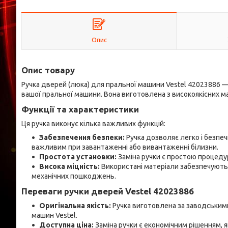
Опис
Опис товару
Ручка дверей (люка) для пральної машини Vestel 42023886 — 
вашої пральної машини. Вона виготовлена з високоякісних мат
Функції та характеристики
Ця ручка виконує кілька важливих функцій:
Забезпечення безпеки:
Ручка дозволяє легко і безпеч
важливим при завантаженні або вивантаженні білизни.
Простота установки:
Заміна ручки є простою процедур
Висока міцність:
Використані матеріали забезпечують в
механічних пошкоджень.
Переваги ручки дверей Vestel 42023886
Оригінальна якість:
Ручка виготовлена за заводським
машин Vestel.
Доступна ціна:
Заміна ручки є економічним рішенням, 