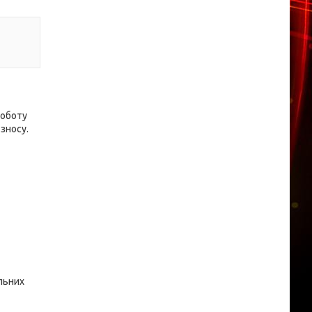
роботу
 зносу.
льних