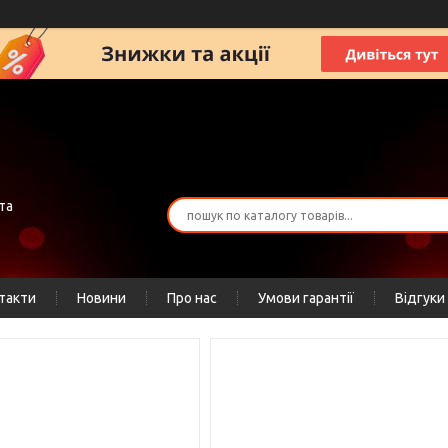
та
такти
Новини
Про нас
Умови гарантії
Відгуки