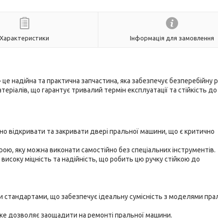
Характеристики
Інформація для замовлення
це надійна та практична запчастина, яка забезпечує безперебійну 
еріалів, що гарантує тривалий термін експлуатації та стійкість до
но відкривати та закривати двері пральної машини, що є критично
ою, яку можна виконати самостійно без спеціальних інструментів.
исоку міцність та надійність, що робить цю ручку стійкою до
и стандартами, що забезпечує ідеальну сумісність з моделями пра
яке дозволяє заощадити на ремонті пральної машини.