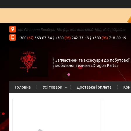
пр. Степана Бандери 16а (пр. Московський 16а), Київ, Україна
+380
(67)
368-87-34
+380
(93)
242-73-13
+380
(95)
718-89-19
Запчастини та аксесуари до побутової 
мобільної техніки «Dragon Parts»
Головна
Усі товари
Доставка і оплата
Кон