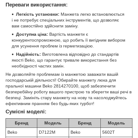
Переваги використання:
Легкість установки:
Манжета легко встановлюється
і не потребує спеціальних інструментів, що дозволяє
вам самостійно здійснити заміну.
Доступна ціна:
Вартість манжети є
конкурентоспроможною, що робить її вигідним вибором
для усунення проблем із герметизацією.
Надійність:
Виготовлена відповідно до стандартів
якості Beko, що гарантує тривале використання без
необхідності частих замін.
Не дозволяйте проблемам із манжетою заважати вашій
господарській діяльності! Обирайте манжету люка для
пральної машини Beko 2814270100, щоб забезпечити
безперебійну роботу вашого пристрою та зберегти ваші речі в
безпеці. Замініть стару манжету на нову та насолоджуйтесь
ефективним пранням без будь-яких турбот!
Сумісні моделі:
Бренд
Модель
Бренд
Модель
Beko
D7122M
Beko
5602T