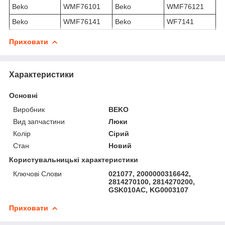
Beko
WMF76101
Beko
WMF76121
Beko
WMF76141
Beko
WF7141
Приховати
Характеристики
Основні
Виробник
BEKO
Вид запчастини
Люки
Колір
Сірий
Стан
Новий
Користувальницькі характеристики
Ключові Слови
021077, 2000000316642,
2814270100, 2814270200,
GSK010AC, KG0003107
Приховати