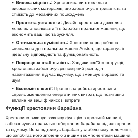
Висока міцність:
Хрестовина виготовлена з
високоякісних матеріалів, що забезпечує її тривалість та
стійкість до механічних пошкоджень.
Простота установки:
Дизайн хрестовини дозволяє
легко встановлювати її в барабан пральної машини, що
економить ваш час та зусилля.
Оптимальна сумісність:
Хрестовина розроблена
спеціально для пральних машин Ariston, що гарантує її
ідеальну відповідність та функціональність.
Покращена стабільність:
Завдяки своїй конструкції,
хрестовина забезпечує рівномірний розподіл
навантаження під час віджиму, що зменшує вібрацію та
шум.
Економія енергії:
Правильна робота хрестовини
сприяє зменшенню енергетичних витрат, що позитивно
вплине на ваші фінансові витрати.
Функції хрестовини барабана
Хрестовина виконує важливу функцію в пральній машині,
забезпечуючи правильне обертання барабана під час прання
та віджиму. Вона підтримує барабан у стабільному положенні,
що запобігає його зіткненню з іншими компонентами машини.