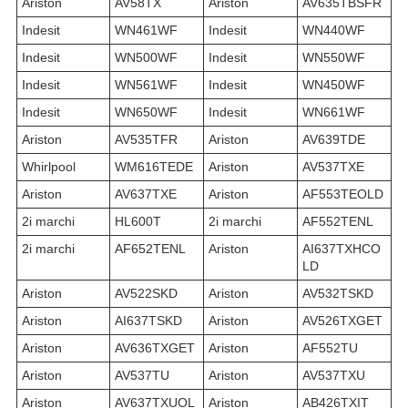
Ariston
AV58TX
Ariston
AV635TBSFR
Indesit
WN461WF
Indesit
WN440WF
Indesit
WN500WF
Indesit
WN550WF
Indesit
WN561WF
Indesit
WN450WF
Indesit
WN650WF
Indesit
WN661WF
Ariston
AV535TFR
Ariston
AV639TDE
Whirlpool
WM616TEDE
Ariston
AV537TXE
Ariston
AV637TXE
Ariston
AF553TEOLD
2i marchi
HL600T
2i marchi
AF552TENL
2i marchi
AF652TENL
Ariston
AI637TXHCO
LD
Ariston
AV522SKD
Ariston
AV532TSKD
Ariston
AI637TSKD
Ariston
AV526TXGET
Ariston
AV636TXGET
Ariston
AF552TU
Ariston
AV537TU
Ariston
AV537TXU
Ariston
AV637TXUOL
Ariston
AB426TXIT