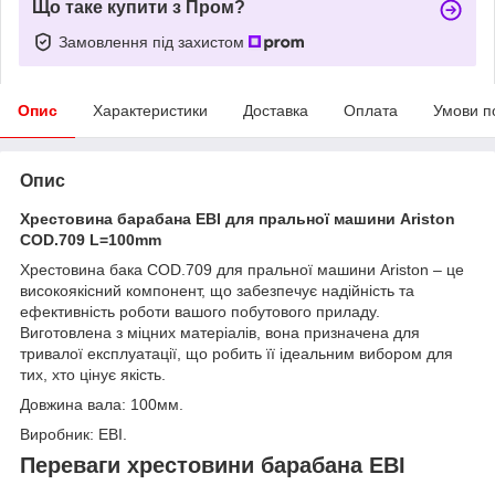
Що таке купити з Пром?
Замовлення під захистом
Опис
Характеристики
Доставка
Оплата
Умови п
Опис
Хрестовина барабана EBI для пральної машини Ariston
COD.709 L=100mm
Хрестовина бака COD.709 для пральної машини Ariston – це
високоякісний компонент, що забезпечує надійність та
ефективність роботи вашого побутового приладу.
Виготовлена з міцних матеріалів, вона призначена для
тривалої експлуатації, що робить її ідеальним вибором для
тих, хто цінує якість.
Довжина вала: 100мм.
Виробник: EBI.
Переваги хрестовини барабана EBI