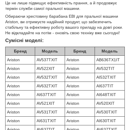
Це не лише підвищує ефективність прання, а й продовжує
термін служби самої пральної машини.
Обираючи хрестовину барабана EBI для пральної машини
Ariston, ви отримуєте надійний продукт, що забезпечить
стабільну та ефективну роботу вашого приладу на довгі роки.
Не відкладайте на потім - оновіть свою техніку вже сьогодні!
Сумісні моделі:
Бренд
Модель
Бренд
Модель
Ariston
AV537TXIT
Ariston
AB636TX1IT
Ariston
AV522XIT
Ariston
AV532TIT
Ariston
AV532TXIT
Ariston
AI532TXIT
Ariston
AV632TXIT
Ariston
AI637TIT
Ariston
AI637TXIT
Ariston
AI648TXIT
Ariston
AV521XIT
Ariston
AV520XIT
Ariston
AV531TXIT
Ariston
AV530TXIT
Ariston
AI631TXIT
Ariston
AI630TXIT
Ariston
AV637TIT
Ariston
AV637TXIT