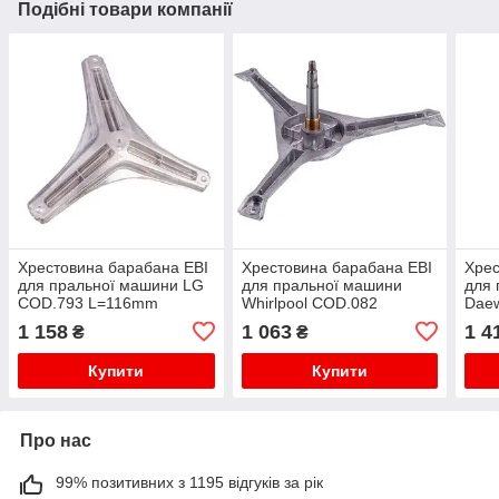
Подібні товари компанії
Хрестовина барабана EBI
Хрестовина барабана EBI
Хрес
для пральної машини LG
для пральної машини
для 
COD.793 L=116mm
Whirlpool COD.082
Dae
L=128mm
L=1
1 158
1 063
1 4
₴
₴
Купити
Купити
Про нас
99% позитивних з 1195 відгуків за рік