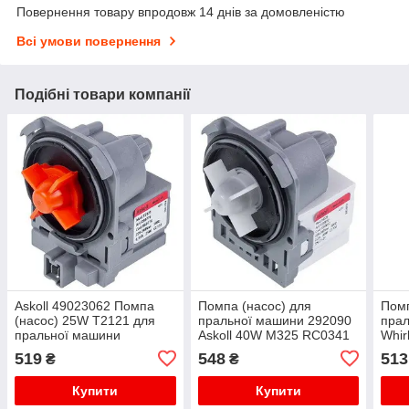
Повернення товару впродовж 14 днів за домовленістю
Всі умови повернення
Подібні товари компанії
Askoll 49023062 Помпа
Помпа (насос) для
Помп
(насос) 25W T2121 для
пральної машини 292090
пра
пральної машини
Askoll 40W M325 RC0341
Whir
Asko
519
548
513
₴
₴
RN0
Купити
Купити