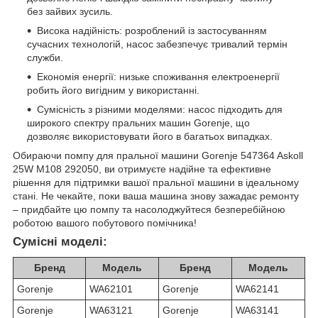
без зайвих зусиль.
Висока надійність: розроблений із застосуванням
сучасних технологій, насос забезпечує тривалий термін
служби.
Економія енергії: низьке споживання електроенергії
робить його вигідним у використанні.
Сумісність з різними моделями: насос підходить для
широкого спектру пральних машин Gorenje, що
дозволяє використовувати його в багатьох випадках.
Обираючи помпу для пральної машини Gorenje 547364 Askoll
25W M108 292050, ви отримуєте надійне та ефективне
рішення для підтримки вашої пральної машини в ідеальному
стані. Не чекайте, поки ваша машина знову зажадає ремонту
– придбайте цю помпу та насолоджуйтеся безперебійною
роботою вашого побутового помічника!
Сумісні моделі:
Бренд
Модель
Бренд
Модель
Gorenje
WA62101
Gorenje
WA62141
Gorenje
WA63121
Gorenje
WA63141