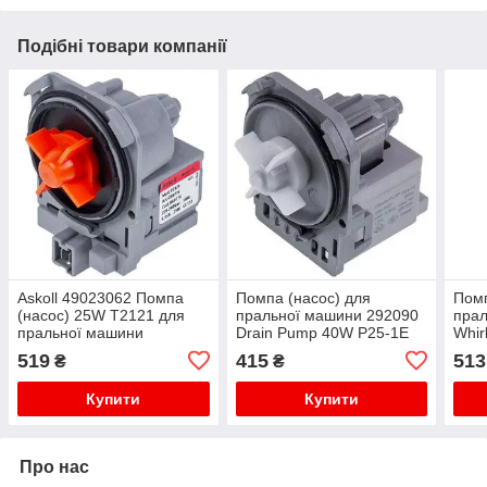
Подібні товари компанії
Askoll 49023062 Помпа
Помпа (насос) для
Помп
(насос) 25W T2121 для
пральної машини 292090
пра
пральної машини
Drain Pump 40W P25-1E
Whir
0.2A (мідна обмотка)
Asko
519
415
513
₴
₴
RN0
Купити
Купити
Про нас