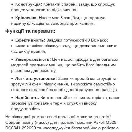
Конструкція:
Контакти спарені, ззаду, що спрощує
процес установки та підключення.
Кріплення:
Насос має 3 защібки, що гарантує
надійну фіксацію та запобігає протіканням.
Функції та переваги:
Ефективність:
Завдяки потужності 40 Вт, насос
швидко та якісно відкачує воду, що дозволяє зменшити
час циклу прання.
Універсальність:
Цей насос підходить для багатьох
моделей пральних машин, що робить його ідеальним
рішенням для ремонту.
Легкість установки:
Завдяки простій конструкції та
зрозумілій схемі підключення, ви зможете самостійно
встановити насос без необхідності залучення фахівців.
Надійність:
Виготовлений з якісних матеріалів, насос
забезпечує тривалий термін служби і високу
продуктивність.
Не відкладай ремонт своєї пральної машини на потім!
Обирай помпу (насос) для пральної машини Askoll M325
RC0341 292090 та насолоджуйся безперебійною роботою