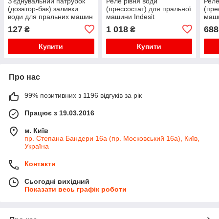
З'єднувальний патрубок
Реле рівня води
Реле
(дозатор-бак) заливки
(прессостат) для пральної
(пре
води для пральних машин
машини Indesit
маши
LG 4738EN2002A
C00289362.
C00
127
1 018
688
₴
₴
Купити
Купити
Про нас
99% позитивних з 1196 відгуків за рік
Працює з 19.03.2016
м. Київ
пр. Степана Бандери 16а (пр. Московський 16а), Київ,
Україна
Контакти
Сьогодні вихідний
Показати весь графік роботи