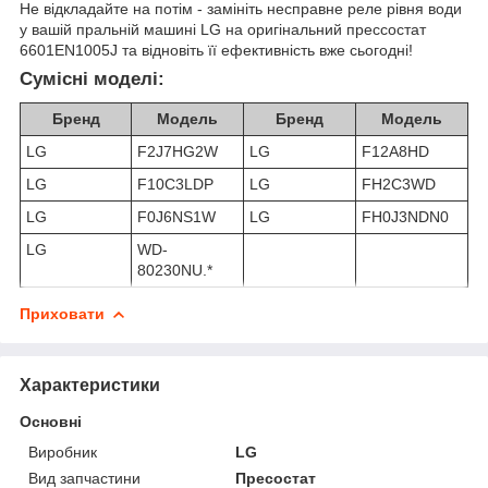
Не відкладайте на потім - замініть несправне реле рівня води
у вашій пральній машині LG на оригінальний прессостат
6601EN1005J та відновіть її ефективність вже сьогодні!
Сумісні моделі:
Бренд
Модель
Бренд
Модель
LG
F2J7HG2W
LG
F12A8HD
LG
F10C3LDP
LG
FH2C3WD
LG
F0J6NS1W
LG
FH0J3NDN0
LG
WD-
80230NU.*
Приховати
Характеристики
Основні
Виробник
LG
Вид запчастини
Пресостат