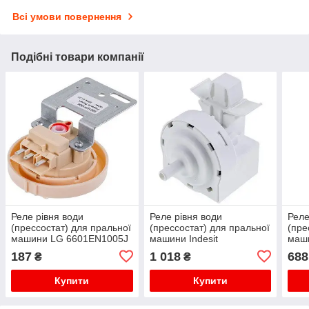
Всі умови повернення
Подібні товари компанії
Реле рівня води
Реле рівня води
Реле
(прессостат) для пральної
(прессостат) для пральної
(пре
машини LG 6601EN1005J
машини Indesit
маши
C00289362.
C00
187
1 018
688
₴
₴
Купити
Купити