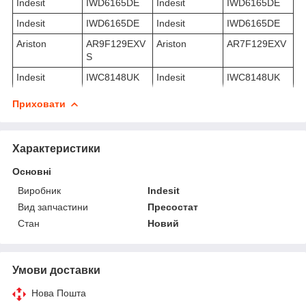
Indesit
IWD6165DE
Indesit
IWD6165DE
Indesit
IWD6165DE
Indesit
IWD6165DE
Ariston
AR9F129EXV
Ariston
AR7F129EXV
S
Indesit
IWC8148UK
Indesit
IWC8148UK
Приховати
Характеристики
Основні
Виробник
Indesit
Вид запчастини
Пресостат
Стан
Новий
Умови доставки
Нова Пошта