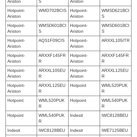
Ariston
S
Ariston
Hotpoint-
WMD702BCIS
Hotpoint-
WMSD621BCI
Ariston
Ariston
S
Hotpoint-
WMSD601BCI
Hotpoint-
WMSD601BCI
Ariston
S
Ariston
S
Hotpoint-
AQS1F09CIS
Hotpoint-
ARXXL105ITR
Ariston
Ariston
Hotpoint-
ARXXF145FR
Hotpoint-
ARXXF145FR
Ariston
R
Ariston
R
Hotpoint-
ARXXL105EU
Hotpoint-
ARXXL125EU
Ariston
R
Ariston
R
Hotpoint-
ARXXL125EU
Hotpoint
WML520PUK
Ariston
R
R
Hotpoint
WML520PUK
Hotpoint
WML540PUK
R
R
Hotpoint
WML540PUK
Indesit
IWC8128BEU
R
Indesit
IWC8128BEU
Indesit
IWE7125BEU