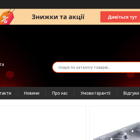
та
такти
Новини
Про нас
Умови гарантії
Відгуки