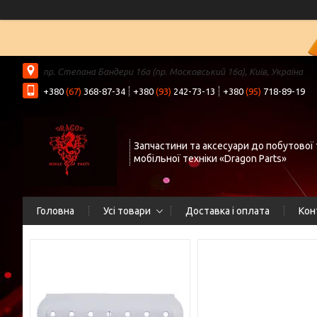
пр. Степана Бандери 16а (пр. Московський 16а), Київ, Україна
+380
(67)
368-87-34
+380
(93)
242-73-13
+380
(95)
718-89-19
Запчастини та аксесуари до побутової 
мобільної техніки «Dragon Parts»
Головна
Усі товари
Доставка і оплата
Кон