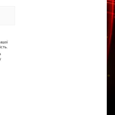
вашої
ість.
в
у
.