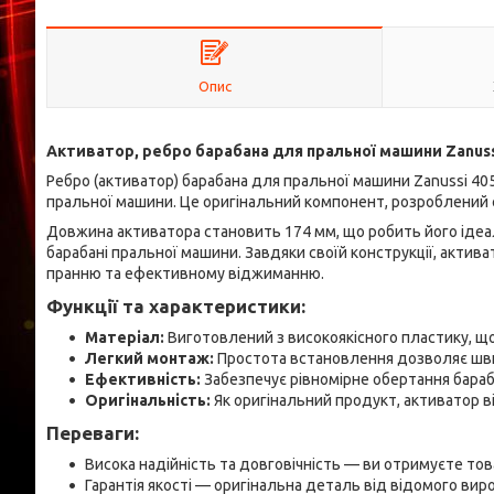
Опис
Активатор, ребро барабана для пральної машини Zanus
Ребро (активатор) барабана для пральної машини Zanussi 4
пральної машини. Це оригінальний компонент, розроблений сп
Довжина активатора становить 174 мм, що робить його іде
барабані пральної машини. Завдяки своїй конструкції, актив
пранню та ефективному віджиманню.
Функції та характеристики:
Матеріал:
Виготовлений з високоякісного пластику, що 
Легкий монтаж:
Простота встановлення дозволяє швидк
Ефективність:
Забезпечує рівномірне обертання бараба
Оригінальність:
Як оригінальний продукт, активатор в
Переваги:
Висока надійність та довговічність — ви отримуєте тов
Гарантія якості — оригінальна деталь від відомого виро