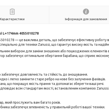
Характеристики
Інформація для замовлення
si L=174mm 4055010278
055010278 — це важлива деталь, що забезпечує ефективну роботу 
еціально для техніки Zanussi, що гарантує високу якість та надійн
альним вибором для заміни зношених або пошкоджених елементів 
атор забезпечує оптимальне обертання барабана, що сприяє якісном
забезпечує довговічність та стійкість до зношування.
о і легко замінити старе ребро на нове без залучення фахівців.
на, що покращує якість прання та допомагає зберегти ваші речі.
ідповідає всім стандартам якості, встановленим компанією Zanussi
ар, який прослужить вам багато років.
бника забезпечує впевненість у правильній роботі вашої техніки.