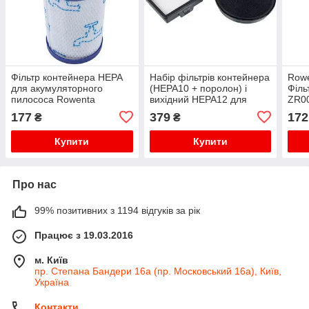
Фільтр контейнера HEPA
Набір фільтрів контейнера
Row
для акумуляторного
(HEPA10 + поролон) і
Філь
пилососа Rowenta
вихідний HEPA12 для
ZR0
ZR009001
пилососа Bosch
акум
177
379
172
₴
₴
BGS05/BGC05 BBZ152EF
Купити
Купити
Про нас
99% позитивних з 1194 відгуків за рік
Працює з 19.03.2016
м. Київ
пр. Степана Бандери 16а (пр. Московський 16а), Київ,
Україна
Контакти