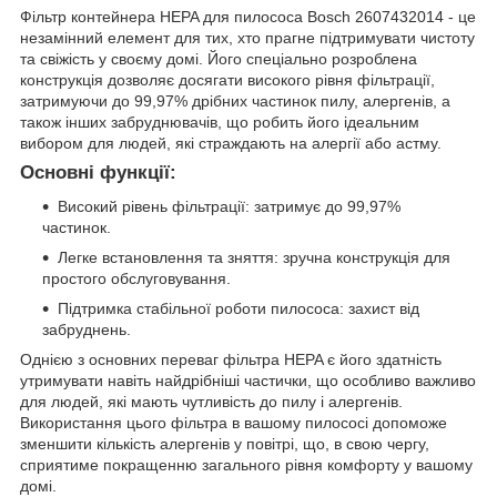
Фільтр контейнера HEPA для пилососа Bosch 2607432014 - це
незамінний елемент для тих, хто прагне підтримувати чистоту
та свіжість у своєму домі. Його спеціально розроблена
конструкція дозволяє досягати високого рівня фільтрації,
затримуючи до 99,97% дрібних частинок пилу, алергенів, а
також інших забруднювачів, що робить його ідеальним
вибором для людей, які страждають на алергії або астму.
Основні функції:
Високий рівень фільтрації: затримує до 99,97%
частинок.
Легке встановлення та зняття: зручна конструкція для
простого обслуговування.
Підтримка стабільної роботи пилососа: захист від
забруднень.
Однією з основних переваг фільтра HEPA є його здатність
утримувати навіть найдрібніші частички, що особливо важливо
для людей, які мають чутливість до пилу і алергенів.
Використання цього фільтра в вашому пилососі допоможе
зменшити кількість алергенів у повітрі, що, в свою чергу,
сприятиме покращенню загального рівня комфорту у вашому
домі.