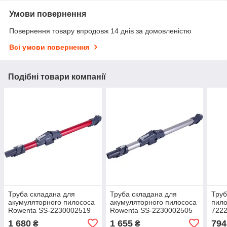
Умови повернення
Повернення товару впродовж 14 днів за домовленістю
Всі умови повернення
Подібні товари компанії
Труба складана для
Труба складана для
Труб
акумуляторного пилососа
акумуляторного пилососа
пило
Rowenta SS-2230002519
Rowenta SS-2230002505
7222
металева червона
металева сіра
1 680
1 655
794
₴
₴