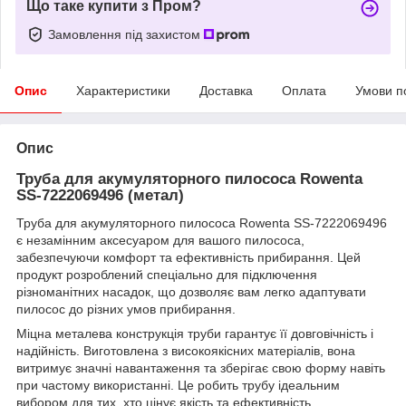
Що таке купити з Пром?
Замовлення під захистом
Опис
Характеристики
Доставка
Оплата
Умови п
Опис
Труба для акумуляторного пилососа Rowenta
SS-7222069496 (метал)
Труба для акумуляторного пилососа Rowenta SS-7222069496
є незамінним аксесуаром для вашого пилососа,
забезпечуючи комфорт та ефективність прибирання. Цей
продукт розроблений спеціально для підключення
різноманітних насадок, що дозволяє вам легко адаптувати
пилосос до різних умов прибирання.
Міцна металева конструкція труби гарантує її довговічність і
надійність. Виготовлена з високоякісних матеріалів, вона
витримує значні навантаження та зберігає свою форму навіть
при частому використанні. Це робить трубу ідеальним
вибором для тих, хто цінує якість та ефективність.