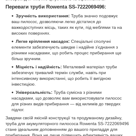
Переваги труби Rowenta SS-7222069496:
Зручність використання:
Труба значно подовжує
ваш пилосос, дозволяючи легко дістатися до
важкодоступних місць, таких як кути, під меблями та на
високих поверхнях.
Легке кріплення насадок:
Спеціальні сполучні
елементи забезпечують швидке і надійне з’єднання з
різними насадками, що робить процес прибирання ще
більш зручним.
Міцність і надійність:
Металевий матеріал труби
забезпечує тривалий термін служби, навіть при
інтенсивному використанні, що робить її вигідною
інвестицією.
Універсальність:
Труба сумісна з різними
насадками, що дозволяє вам використовувати пилосос
для різних видів прибирання — від килимів до твердих
підлог.
Завдяки своїй якісній конструкції та продуманому дизайну,
труба для акумуляторного пилососа Rowenta SS-7222069496
стане ідеальним доповненням до вашого приладдя для
прибирання. Вона не лише підвищить ефективність ваших