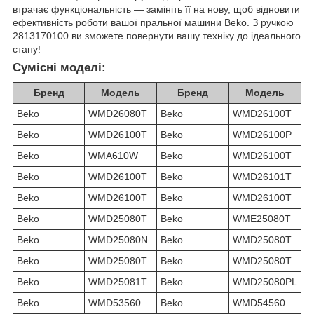
втрачає функціональність — замініть її на нову, щоб відновити
ефективність роботи вашої пральної машини Beko. З ручкою
2813170100 ви зможете повернути вашу техніку до ідеального
стану!
Сумісні моделі:
Бренд
Модель
Бренд
Модель
Beko
WMD26080T
Beko
WMD26100T
Beko
WMD26100T
Beko
WMD26100P
Beko
WMA610W
Beko
WMD26100T
Beko
WMD26100T
Beko
WMD26101T
Beko
WMD26100T
Beko
WMD26100T
Beko
WMD25080T
Beko
WME25080T
Beko
WMD25080N
Beko
WMD25080T
Beko
WMD25080T
Beko
WMD25080T
Beko
WMD25081T
Beko
WMD25080PL
Beko
WMD53560
Beko
WMD54560