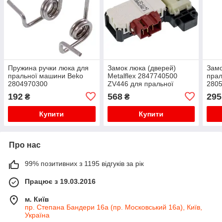
Пружина ручки люка для
Замок люка (дверей)
Замо
пральної машини Beko
Metalflex 2847740500
прал
2804970300
ZV446 для пральної
280
машини Beko
192
568
295
₴
₴
Купити
Купити
Про нас
99% позитивних з 1195 відгуків за рік
Працює з 19.03.2016
м. Київ
пр. Степана Бандери 16а (пр. Московський 16а), Київ,
Україна