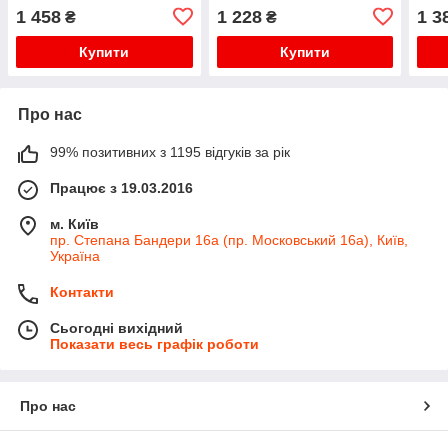
480x115mm
460x120mm
495
1 458
1 228
1 3
₴
₴
Купити
Купити
Про нас
99% позитивних з 1195 відгуків за рік
Працює з 19.03.2016
м. Київ
пр. Степана Бандери 16а (пр. Московський 16а), Київ,
Україна
Контакти
Сьогодні вихідний
Показати весь графік роботи
Про нас