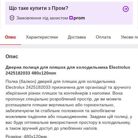
Що таке купити з Пром?
Замовлення під захистом
Опис
Характеристики
Доставка
Оплата
Умови п
Опис
Дверна полиця для пляшок для холодильника Electrolux
2425182033 480x120mm
Полка (балкон) дверей для пляшок для холодильника
Electrolux 2425182033 призначена для організації та зручного
зберігання різних пляшок та контейнерів з напоями. Вона
пропонує спеціально розроблений простір, де ви можете
розташувати пляшки вертикально або горизонтально,
забезпечуючи їм стабільне положення та запобігаючи
можливим падінням або пошкодженням. Завдяки цій полиці, у
вас буде оптимальне використання простору в холодильнику,
а також зручний доступ до улюблених напоїв.
Розміри: 480x120мм.