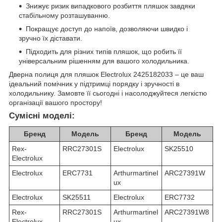
Знижує ризик випадкового розбиття пляшок завдяки
стабільному розташуванню.
Покращує доступ до напоїв, дозволяючи швидко і
зручно їх діставати.
Підходить для різних типів пляшок, що робить її
універсальним рішенням для вашого холодильника.
Дверна полиця для пляшок Electrolux 2425182033 – це ваш
ідеальний помічник у підтримці порядку і зручності в
холодильнику. Замовте її сьогодні і насолоджуйтеся легкістю
організації вашого простору!
Сумісні моделі:
Бренд
Модель
Бренд
Модель
Rex-
RRC27301S
Electrolux
SK25510
Electrolux
Electrolux
ERC7731
Arthurmartinel
ARC27391W
ux
Electrolux
SK25511
Electrolux
ERC7732
Rex-
RRC27301S
Arthurmartinel
ARC27391W8
Electrolux
ux