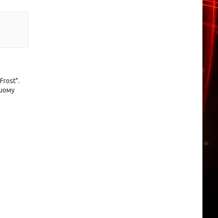
rost".
ашому