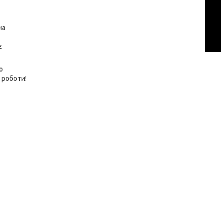
на
є
о
 роботи!