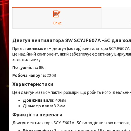
Опис
Двигун вентилятора 8W SCYJF607А -5С для хол
Представляємо вам двигун (мотор) вентилятора SCYJF607А -5
Це надійний компонент, який забезпечує ефективну циркул
холодильнику.
Потужність:
8Вт
Робоча напруга:
220В
Характеристики
Цей двигун має компактні розміри, що робить його ідеальни
Довжина вала:
40мм
Діаметр вала:
3.2мм
Функції та переваги
Двигун вентилятора SCYJF607А -5С володіє низкою переваг,
Ефективність:
Завдяки потужності в 8Вт, двигун забе