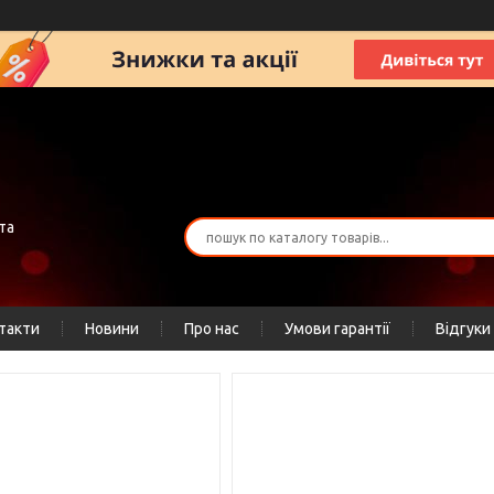
та
такти
Новини
Про нас
Умови гарантії
Відгуки