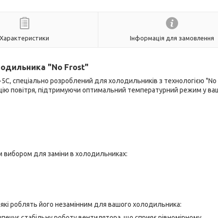
Характеристики
Інформація для замовлення
одильника "No Frost"
С, спеціально розроблений для холодильників з технологією "No F
яцію повітря, підтримуючи оптимальний температурний режим у в
м вибором для заміни в холодильниках:
 які роблять його незамінним для вашого холодильника:
зпечує стабільну роботу вентилятора, що сприяє рівномірному