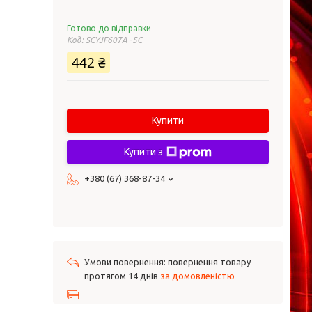
Готово до відправки
Код:
SCYJF607А -5С
442 ₴
Купити
Купити з
+380 (67) 368-87-34
повернення товару
протягом 14 днів
за домовленістю