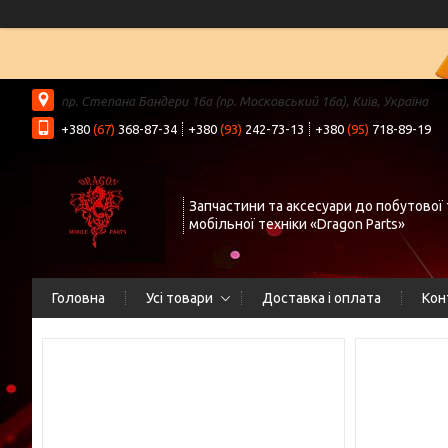
пр. Степана Бандери 16а (пр. Московський 16а), Київ, Україна
+380
(67)
368-87-34
+380
(93)
242-73-13
+380
(95)
718-89-19
Запчастини та аксесуари до побутової 
мобільної техніки «Dragon Parts»
Головна
Усі товари
Доставка і оплата
Кон