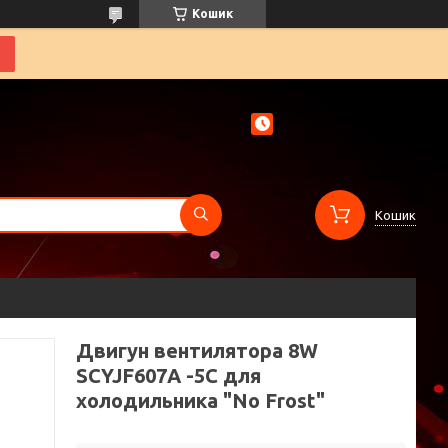
Кошик
Кошик
Двигун вентилятора 8W
SCYJF607А -5С для
холодильника "No Frost"