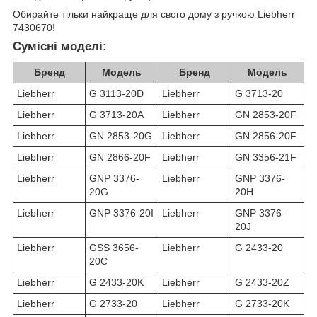
Обирайте тільки найкраще для свого дому з ручкою Liebherr
7430670!
Сумісні моделі:
Бренд
Модель
Бренд
Модель
Liebherr
G 3113-20D
Liebherr
G 3713-20
Liebherr
G 3713-20A
Liebherr
GN 2853-20F
Liebherr
GN 2853-20G
Liebherr
GN 2856-20F
Liebherr
GN 2866-20F
Liebherr
GN 3356-21F
Liebherr
GNP 3376-
Liebherr
GNP 3376-
20G
20H
Liebherr
GNP 3376-20I
Liebherr
GNP 3376-
20J
Liebherr
GSS 3656-
Liebherr
G 2433-20
20C
Liebherr
G 2433-20K
Liebherr
G 2433-20Z
Liebherr
G 2733-20
Liebherr
G 2733-20K