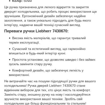
Колір:
білий
Ця ручка призначена для легкого відкриття та закриття
дверцят холодильника, що робить процес використання ще
зручнішим. Ергономічний дизайн забезпечує надійне
захоплення, а також унікально підходить для будь-якого
інтер'єру, надаючи вашій техніці сучасний вигляд.
Переваги ручки Liebherr 7430670:
Висока якість матеріалів, що гарантує тривалий
термін експлуатації.
Сучасний та естетичний вигляд, що гармонійно
впишеться в будь-який інтер'єр кухні.
Простота установки, що дозволяє швидко і без зайвих
зусиль замінити стару ручку.
Комфортний дизайн, що забезпечує легкість у
використанні.
Не витрачайте час на пошуки підходящої ручки для вашого
холодильника! Ручка дверей Liebherr 7430670 стане
відмінним вибором для тих, хто цінує якість та комфорт.
Замініть стару, зношену ручку на нову і насолоджуйтеся
зручністю використання вашої техніки. Зробіть свій
холодильник ще більш функціональним та стильним!