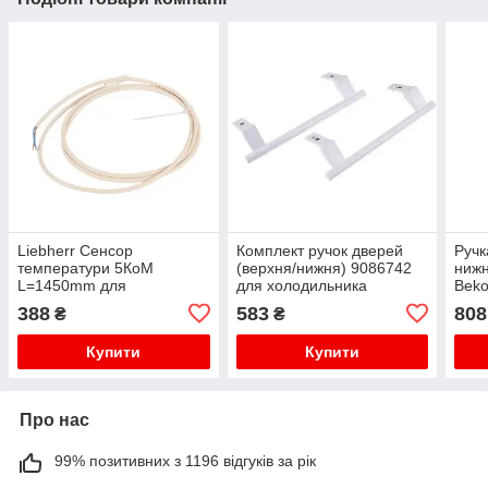
Liebherr Сенсор
Комплект ручок дверей
Ручк
температури 5КоМ
(верхня/нижня) 9086742
нижн
L=1450mm для
для холодильника
Bek
холодильника "No Frost"
Liebherr
388
583
808
₴
₴
Купити
Купити
Про нас
99% позитивних з 1196 відгуків за рік