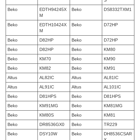
S
Beko
EDTH94245X
Beko
DS8332TXM1
M
Beko
EDTH10424X
Beko
D72HP
M
Beko
D82HP
Beko
D72HP
Beko
D82HP
Beko
KM80
Beko
KM70
Beko
KM90
Beko
KM82
Beko
KM91
Altus
AL82IC
Altus
AL81IC
Altus
AL91IC
Altus
AL101IC
Beko
D81HPS
Beko
D81HPS
Beko
KM91MG
Beko
KM81MG
Beko
KM80S
Beko
KM81
Beko
DR8536GX0
Beko
TR229
Beko
DSY10W
Beko
DH8536CSAR
X