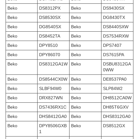
Beko
DS8312PX
Beko
DS9430SX
Beko
DS8530SX
Beko
DG8430TX
Beko
DG8540SX
Beko
DS8440SXW
Beko
DS8452TA
Beko
DS7534RXW
Beko
DPY8510
Beko
DPS7407
Beko
DPY86070
Beko
DS7615PA
Beko
DS8312GA1W
Beko
DSBU8312GA
0WW
Beko
DS8544CX0W
Beko
DE8537PA0
Beko
SLBF94W0
Beko
SLP84W2
Beko
DRX827WN
Beko
DH8512CA0W
Beko
DS7436RX1C
Beko
DH85T6GXV
Beko
DHS8412GA0
Beko
DHS8312GA0
Beko
DPY8506GXB
Beko
DS8512GX
1