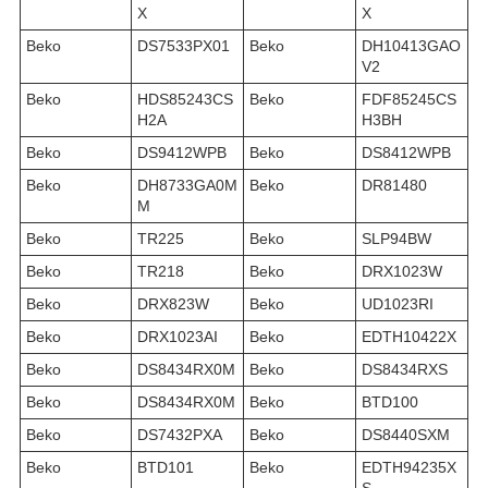
X
X
Beko
DS7533PX01
Beko
DH10413GAO
V2
Beko
HDS85243CS
Beko
FDF85245CS
H2A
H3BH
Beko
DS9412WPB
Beko
DS8412WPB
Beko
DH8733GA0M
Beko
DR81480
M
Beko
TR225
Beko
SLP94BW
Beko
TR218
Beko
DRX1023W
Beko
DRX823W
Beko
UD1023RI
Beko
DRX1023AI
Beko
EDTH10422X
Beko
DS8434RX0M
Beko
DS8434RXS
Beko
DS8434RX0M
Beko
BTD100
Beko
DS7432PXA
Beko
DS8440SXM
Beko
BTD101
Beko
EDTH94235X