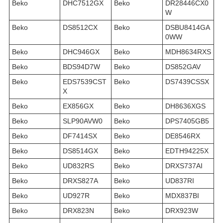
Beko
DHC7512GX
Beko
DR28446CX0
W
Beko
DS8512CX
Beko
DSBU8414GA
0WW
Beko
DHC946GX
Beko
MDH8634RXS
Beko
BDS94D7W
Beko
DS852GAV
Beko
EDS7539CST
Beko
DS7439CSSX
X
Beko
EX856GX
Beko
DH8636XGS
Beko
SLP90AVW0
Beko
DPS7405GB5
Beko
DF7414SX
Beko
DE8546RX
Beko
DS8514GX
Beko
EDTH94225X
Beko
UD832RS
Beko
DRXS737AI
Beko
DRXS827A
Beko
UD837RI
Beko
UD927R
Beko
MDX837BI
Beko
DRX823N
Beko
DRX923W