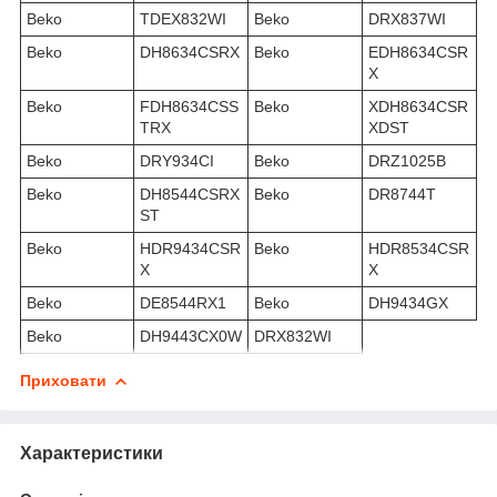
Beko
TDEX832WI
Beko
DRX837WI
Beko
DH8634CSRX
Beko
EDH8634CSR
X
Beko
FDH8634CSS
Beko
XDH8634CSR
TRX
XDST
Beko
DRY934CI
Beko
DRZ1025B
Beko
DH8544CSRX
Beko
DR8744T
ST
Beko
HDR9434CSR
Beko
HDR8534CSR
X
X
Beko
DE8544RX1
Beko
DH9434GX
Beko
DH9443CX0W
DRX832WI
Приховати
Характеристики