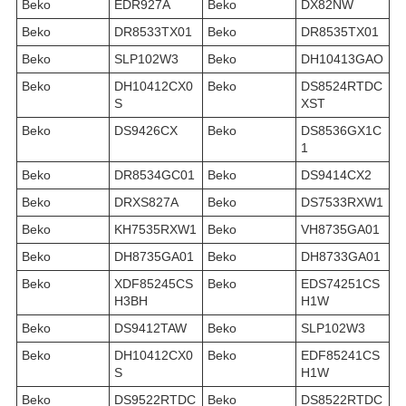
Beko
EDR927A
Beko
DX82NW
Beko
DR8533TX01
Beko
DR8535TX01
Beko
SLP102W3
Beko
DH10413GAO
Beko
DH10412CX0
Beko
DS8524RTDC
S
XST
Beko
DS9426CX
Beko
DS8536GX1C
1
Beko
DR8534GC01
Beko
DS9414CX2
Beko
DRXS827A
Beko
DS7533RXW1
Beko
KH7535RXW1
Beko
VH8735GA01
Beko
DH8735GA01
Beko
DH8733GA01
Beko
XDF85245CS
Beko
EDS74251CS
H3BH
H1W
Beko
DS9412TAW
Beko
SLP102W3
Beko
DH10412CX0
Beko
EDF85241CS
S
H1W
Beko
DS9522RTDC
Beko
DS8522RTDC