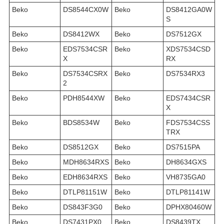
Beko
DS8544CX0W
Beko
DS8412GA0W
S
Beko
DS8412WX
Beko
DS7512GX
Beko
EDS7534CSR
Beko
XDS7534CSD
X
RX
Beko
DS7534CSRX
Beko
DS7534RX3
2
Beko
PDH8544XW
Beko
EDS7434CSR
X
Beko
BDS8534W
Beko
FDS7534CSS
TRX
Beko
DS8512GX
Beko
DS7515PA
Beko
MDH8634RXS
Beko
DH8634GXS
Beko
EDH8634RXS
Beko
VH8735GA0
Beko
DTLP81151W
Beko
DTLP81141W
Beko
DS843F3G0
Beko
DPHX80460W
Beko
DS7431PX0
Beko
DS8439TX