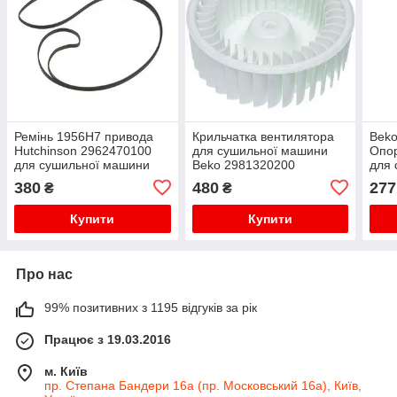
Ремінь 1956H7 привода
Крильчатка вентилятора
Bek
Hutchinson 2962470100
для сушильної машини
Опор
для сушильної машини
Beko 2981320200
для 
Beko
380
480
277
₴
₴
Купити
Купити
Про нас
99% позитивних з 1195 відгуків за рік
Працює з 19.03.2016
м. Київ
пр. Степана Бандери 16а (пр. Московський 16а), Київ,