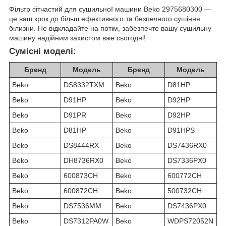
Фільтр сітчастий для сушильної машини Beko 2975680300 —
це ваш крок до більш ефективного та безпечного сушіння
білизни. Не відкладайте на потім, забезпечте вашу сушильну
машину надійним захистом вже сьогодні!
Сумісні моделі:
Бренд
Модель
Бренд
Модель
Beko
DS8332TXM
Beko
D81HP
Beko
D91HP
Beko
D92HP
Beko
D91PR
Beko
D92HP
Beko
D81HP
Beko
D91HPS
Beko
DS8444RX
Beko
DS7436RX0
Beko
DH8736RX0
Beko
DS7336PX0
Beko
600873CH
Beko
600772CH
Beko
600872CH
Beko
500732CH
Beko
DS7536MM
Beko
DS7436PX0
Beko
DS7312PA0W
Beko
WDPS72052N