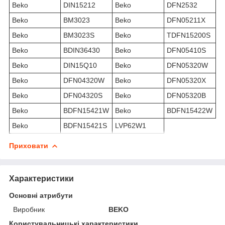
Beko
DIN15212
Beko
DFN2532
Beko
BM3023
Beko
DFN05211X
Beko
BM3023S
Beko
TDFN15200S
Beko
BDIN36430
Beko
DFN05410S
Beko
DIN15Q10
Beko
DFN05320W
Beko
DFN04320W
Beko
DFN05320X
Beko
DFN04320S
Beko
DFN05320B
Beko
BDFN15421W
Beko
BDFN15422W
Beko
BDFN15421S
LVP62W1
Приховати
Характеристики
Основні атрибути
Виробник
BEKO
Користувальницькі характеристики