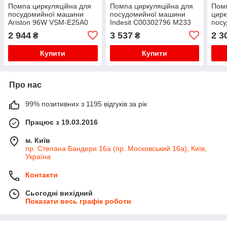
Помпа циркуляційна для
Помпа циркуляційна для
Пом
посудомийної машини
посудомийної машини
цирк
Ariston 96W VSM-E25A0
Indesit C00302796 M233
пос
C00302488
60W 0.5A
Elec
2 944
3 537
2 3
₴
₴
Купити
Купити
Про нас
99% позитивних з 1195 відгуків за рік
Працює з 19.03.2016
м. Київ
пр. Степана Бандери 16а (пр. Московський 16а), Київ,
Україна
Контакти
Сьогодні вихідний
Показати весь графік роботи