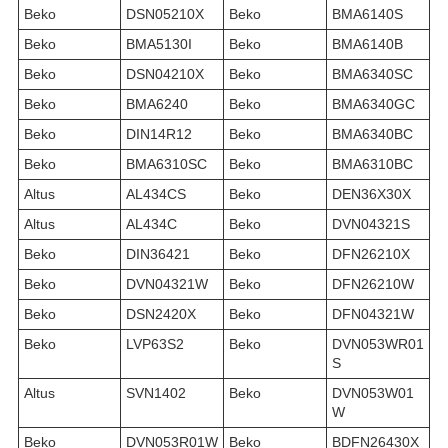
Beko
DSN05210X
Beko
BMA6140S
Beko
BMA5130I
Beko
BMA6140B
Beko
DSN04210X
Beko
BMA6340SC
Beko
BMA6240
Beko
BMA6340GC
Beko
DIN14R12
Beko
BMA6340BC
Beko
BMA6310SC
Beko
BMA6310BC
Altus
AL434CS
Beko
DEN36X30X
Altus
AL434C
Beko
DVN04321S
Beko
DIN36421
Beko
DFN26210X
Beko
DVN04321W
Beko
DFN26210W
Beko
DSN2420X
Beko
DFN04321W
Beko
LVP63S2
Beko
DVN053WR01
S
Altus
SVN1402
Beko
DVN053W01
W
Beko
DVN053R01W
Beko
BDFN26430X