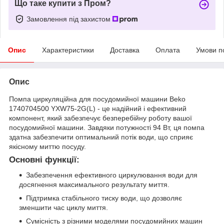
Що таке купити з Пром?
Замовлення під захистом
Опис
Характеристики
Доставка
Оплата
Умови п
Опис
Помпа циркуляційна для посудомийної машини Beko
1740704500 YXW75-2G(L) - це надійний і ефективний
компонент, який забезпечує безперебійну роботу вашої
посудомийної машини. Завдяки потужності 94 Вт, ця помпа
здатна забезпечити оптимальний потік води, що сприяє
якісному миттю посуду.
Основні функції:
Забезпечення ефективного циркулювання води для
досягнення максимального результату миття.
Підтримка стабільного тиску води, що дозволяє
зменшити час циклу миття.
Сумісність з різними моделями посудомийних машин