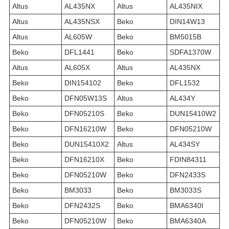
Altus
AL435NX
Altus
AL435NIX
Altus
AL435NSX
Beko
DIN14W13
Altus
AL605W
Beko
BM5015B
Beko
DFL1441
Beko
SDFA1370W
Altus
AL605X
Altus
AL435NX
Beko
DIN154102
Beko
DFL1532
Beko
DFN05W13S
Altus
AL434Y
Beko
DFN05210S
Beko
DUN15410W2
Beko
DFN16210W
Beko
DFN05210W
Beko
DUN15410X2
Altus
AL434SY
Beko
DFN16210X
Beko
FDIN84311
Beko
DFN05210W
Beko
DFN2433S
Beko
BM3033
Beko
BM3033S
Beko
DFN2432S
Beko
BMA6340I
Beko
DFN05210W
Beko
BMA6340A