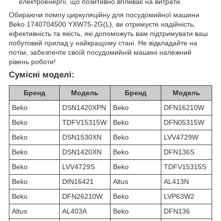
електроенергії, що позитивно впливає на витрати.
Обираючи помпу циркуляційну для посудомийної машини
Beko 1740704500 YXW75-2G(L), ви отримуєте надійність,
ефективність та якість, які допоможуть вам підтримувати ваш
побутовий прилад у найкращому стані. Не відкладайте на
потім, забезпечте своїй посудомийній машині належний
рівень роботи!
Сумісні моделі:
Бренд
Модель
Бренд
Модель
Beko
DSN1420XPN
Beko
DFN16210W
Beko
TDFV15315W
Beko
DFN05315W
Beko
DSN1530XN
Beko
LVV4729W
Beko
DSN1420XN
Beko
DFN136S
Beko
LVV4729S
Beko
TDFV15315S
Beko
DIN16421
Altus
AL413N
Beko
DFN26210W
Beko
LVP63W2
Altus
AL403A
Beko
DFN136