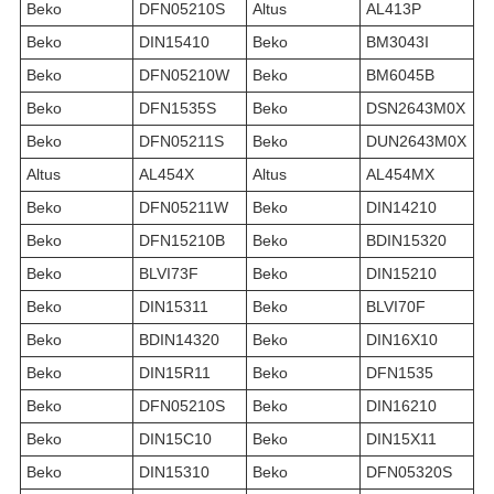
Beko
DFN05210S
Altus
AL413P
Beko
DIN15410
Beko
BM3043I
Beko
DFN05210W
Beko
BM6045B
Beko
DFN1535S
Beko
DSN2643M0X
Beko
DFN05211S
Beko
DUN2643M0X
Altus
AL454X
Altus
AL454MX
Beko
DFN05211W
Beko
DIN14210
Beko
DFN15210B
Beko
BDIN15320
Beko
BLVI73F
Beko
DIN15210
Beko
DIN15311
Beko
BLVI70F
Beko
BDIN14320
Beko
DIN16X10
Beko
DIN15R11
Beko
DFN1535
Beko
DFN05210S
Beko
DIN16210
Beko
DIN15C10
Beko
DIN15X11
Beko
DIN15310
Beko
DFN05320S