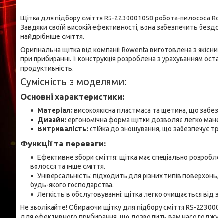
Щітка для підбору сміття RS-2230001058 робота-пилососа R
Завдяки своїй високій ефективності, вона забезпечить безд
найдрібніше сміття.
Оригінальна щітка від компанії Rowenta виготовлена з якісн
при прибиранні. Її конструкція розроблена з урахуванням ос
продуктивність.
Сумісність з моделями:
Основні характеристики:
Матеріал:
високоякісна пластмаса та щетина, що забез
Дизайн:
ергономічна форма щітки дозволяє легко мане
Витривалість:
стійка до зношування, що забезпечує тр
Функції та переваги:
Ефективне збори сміття: щітка має спеціально розробл
волосся та інше сміття.
Універсальність: підходить для різних типів поверхонь
будь-якого господарства.
Легкість в обслуговуванні: щітка легко очищається від 
Не зволікайте! Обираючи щітку для підбору сміття RS-22300
для ефективного прибирання, що дозволить вам насолоджув