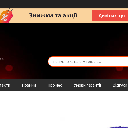
та
такти
Новини
Про нас
Умови гарантії
Відгуки