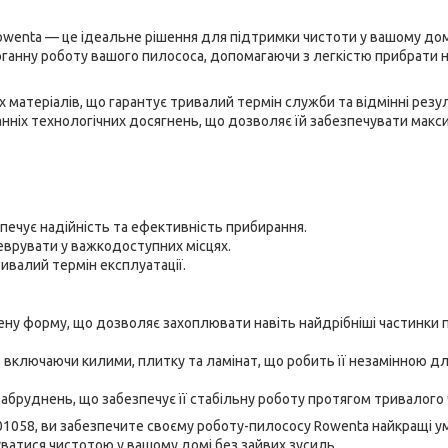
owenta — це ідеальне рішення для підтримки чистоти у вашому дом
оганну роботу вашого пилососа, допомагаючи з легкістю прибрати н
их матеріалів, що гарантує тривалий термін служби та відмінні резу
танніх технологічних досягнень, що дозволяє їй забезпечувати мак
печує надійність та ефективність прибирання.
врувати у важкодоступних місцях.
ивалий термін експлуатації.
ену форму, що дозволяє захоплювати навіть найдрібніші частинки 
, включаючи килими, плитку та ламінат, що робить її незамінною д
забруднень, що забезпечує її стабільну роботу протягом тривалого 
01058, ви забезпечите своєму роботу-пилососу Rowenta найкращі у
атися чистотою у вашому домі без зайвих зусиль.