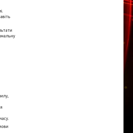
і.
авіть
льтати
симальну
пилу,
ля
часу.
мови