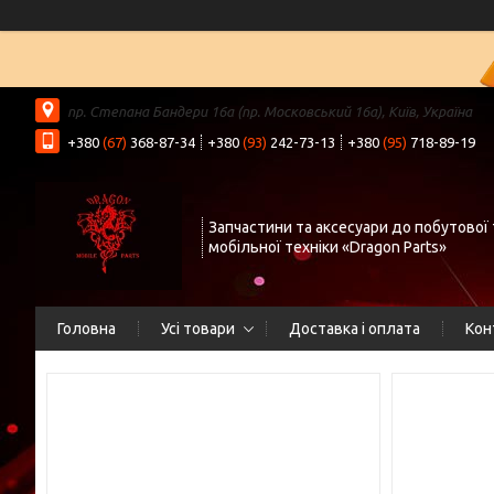
пр. Степана Бандери 16а (пр. Московський 16а), Київ, Україна
+380
(67)
368-87-34
+380
(93)
242-73-13
+380
(95)
718-89-19
Запчастини та аксесуари до побутової 
мобільної техніки «Dragon Parts»
Головна
Усі товари
Доставка і оплата
Кон