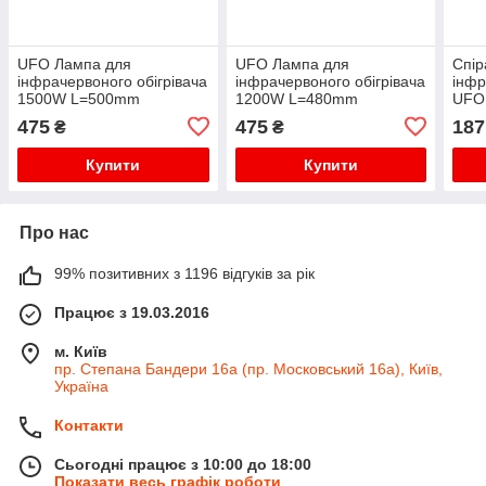
UFO Лампа для
UFO Лампа для
Спір
інфрачервоного обігрівача
інфрачервоного обігрівача
інфр
1500W L=500mm
1200W L=480mm
UFO
475
475
187
₴
₴
Купити
Купити
Про нас
99% позитивних з 1196 відгуків за рік
Працює з 19.03.2016
м. Київ
пр. Степана Бандери 16а (пр. Московський 16а), Київ,
Україна
Контакти
Сьогодні працює з 10:00 до 18:00
Показати весь графік роботи